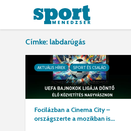
Címke: labdarúgás
AKTUÁLIS HÍREK
SPORT ÉS CSALÁD
Focilázban a Cinema City –
országszerte a mozikban is...