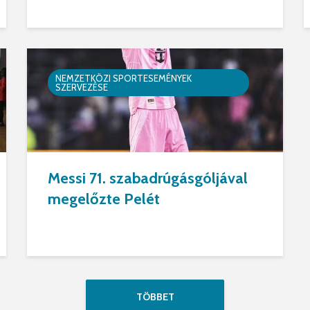
NEMZETKÖZI SPORTESEMÉNYEK
SZERVEZÉSE
Messi 71. szabadrúgásgóljával
megelőzte Pelét
TÖBBET