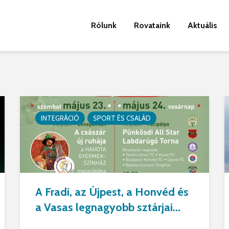
Rólunk
Rovataink
Aktuális
INTEGRÁCIÓ
SPORT ÉS CSALÁD
A Fradi, az Újpest, a Honvéd és
a Vasas legnagyobb sztárjai...