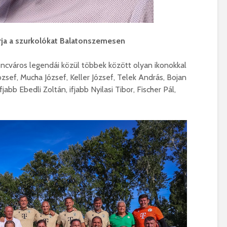
rja a szurkolókat Balatonszemesen
cváros legendái közül többek között olyan ikonokkal
ózsef, Mucha József, Keller József, Telek András, Bojan
fjabb Ebedli Zoltán, ifjabb Nyilasi Tibor, Fischer Pál,