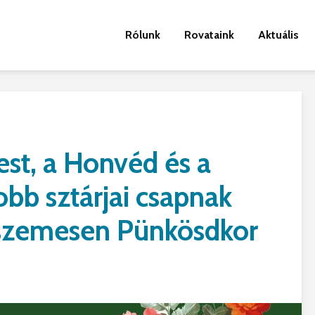
Rólunk
Rovataink
Aktuális
est, a Honvéd és a
bb sztárjai csapnak
nszemesen Pünkösdkor