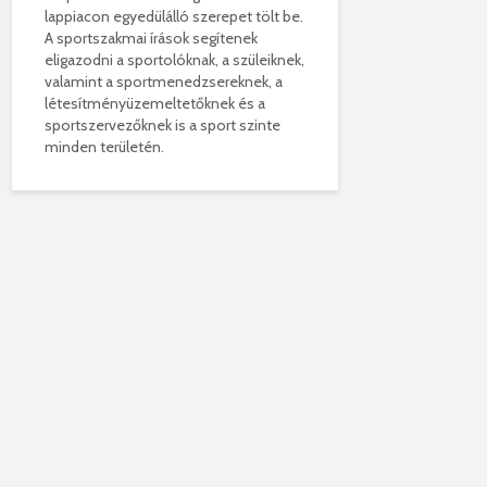
lappiacon egyedülálló szerepet tölt be.
A sportszakmai írások segítenek
eligazodni a sportolóknak, a szüleiknek,
valamint a sportmenedzsereknek, a
létesítményüzemeltetőknek és a
sportszervezőknek is a sport szinte
minden területén.