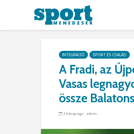
INTEGRÁCIÓ
SPORT ÉS CSALÁD
A Fradi, az Újp
Vasas legnagyo
össze Balato
3 hónap ago
admin