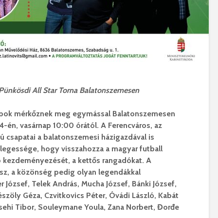
 Pünkösdi All Star Torna Balatonszemesen
lubok mérkőznek meg egymással Balatonszemesen
4-én, vasárnap 10:00 órától. A Ferencváros, az
ú csapatai a balatonszemesi házigazdával is
nlegessége, hogy visszahozza a magyar futball
 kezdeményezését, a kettős rangadókat. A
esz, a közönség pedig olyan legendákkal
er József, Telek András, Mucha József, Bánki József,
Mészöly Géza, Czvitkovics Péter, Óvádi László, Kabát
 Csehi Tibor, Souleymane Youla, Zana Norbert, Đorđe