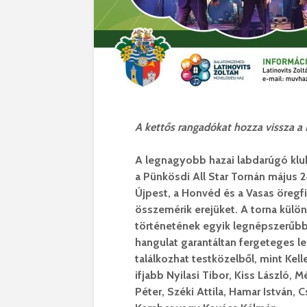
A kettős rangadókat hozza vissza a
A legnagyobb hazai labdarúgó k
a Pünkösdi All Star Tornán május 2
Újpest, a Honvéd és a Vasas öregfi
összemérik erejüket. A torna külö
történetének egyik legnépszerűbb
hangulat garantáltan fergeteges l
találkozhat testközelből, mint Kell
ifjabb Nyilasi Tibor, Kiss László, 
Péter, Széki Attila, Hamar István,