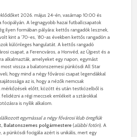
eklődőket 2026. május 24-én, vasárnap 10:00 és
 focipályán. A legnagyobb hazai futballcsapatok
ég ilyen formában pályára: kettős rangadók lesznek,
volt kint a ’70-es, ’80-as években kettős rangadón a
azok különleges hangulatát. A kettős rangadó
rosi csapat, a Ferencváros, a Honvéd, az Újpest és a
ira alkalmazták, amelyeket egy napon, egymást
most vissza a balatonszemesi pünkösdi All Star
veli, hogy mind a négy fővárosi csapat legendákkal
sajátossága az is, hogy a nézők nemcsak
 mérkőzések előtt, között és után testközelből is
 felidézni a régi meccsek emlékeit a sztárokkal
tózásra is nyílik alkalom.
kozott egymással a négy fővárosi klub öregfiúk
lt, Balatonszemes polgármestere
(
alábbi fotón
). A
a pünkösdi focigála azért is unikális, mert egy