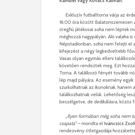
Kamber vagy Kovács Kálmán.
Exkluzív futballtorna várja az érd
16:00 óra között Balatonszemesen a
öregfiú játékosai soha nem léptek m
méghozzá nagypályán. Aki valaha is 
Népstadionban, soha nem felejti el 
kifejezést a négy legkedveltebb fővá
Vasas olyan egymás elleni találkozó
követően rendeztek meg. Ezt hozza 
Torna. A találkozó fényét tovább nö
lép majd pályára. Az esemény egyik 
szurkolhatnak az ikonoknak, hanem a
találkozhatnak velük. Lehetőség lesz
beszélgetve, de dedikálásra, közös fo
„Ilyen formában még soha nem talál
csapata”
– mondta el
Iváncsics Zso
rendezvény ötletgazdája hozzátette, 