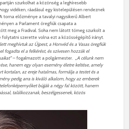
artján szurkolhat a közönség a leghíresebb
, hogy vidéken, ráadásul egy kistelepülésen rendeznek
 torna előzménye a tavalyi nagysikerű Albert
seményen a Parlament öregfiúk csapata a
tt meg a Fradival. Soha nem látott tömeg szurkolt a
folytatni szerette volna ezt a közösségépítő irányt.
lett meghívtuk az Újpest, a Honvéd és a Vasas öregfiúk
l fogadta el a felkérést, és szívesen hozzák el
aikat”
– fogalmazott a polgármester.
„A célunk nem
ése, hanem egy olyan esemény életre keltése, amely
 kortalan, az ereje hatalmas, formálja a testet és a
emény pedig arra is kiváló alkalom, hogy az emberek
 telefonképernyőket bújják a négy fal között, hanem
ssal, találkozzanak, beszélgessenek, közös