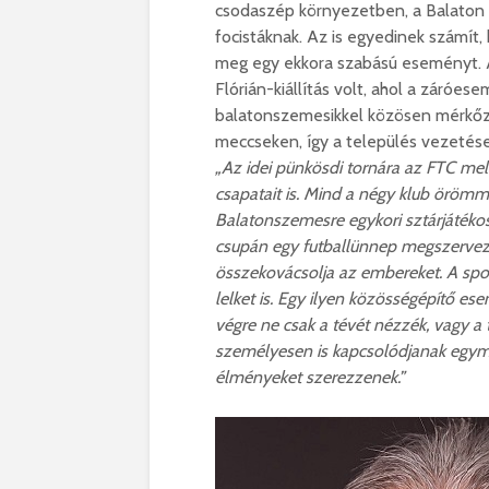
csodaszép környezetben, a Balaton p
focistáknak. Az is egyedinek számít
meg egy ekkora szabású eseményt. A
Flórián-kiállítás volt, ahol a záróe
balatonszemesikkel közösen mérkőzö
meccseken, így a település vezetése 
„Az idei pünkösdi tornára az FTC mel
csapatait is. Mind a négy klub örömme
Balatonszemesre egykori sztárjátékos
csupán egy futballünnep megszervez
összekovácsolja az embereket. A sport
lelket is. Egy ilyen közösségépítő es
végre ne csak a tévét nézzék, vagy a
személyesen is kapcsolódjanak egymá
élményeket szerezzenek.”