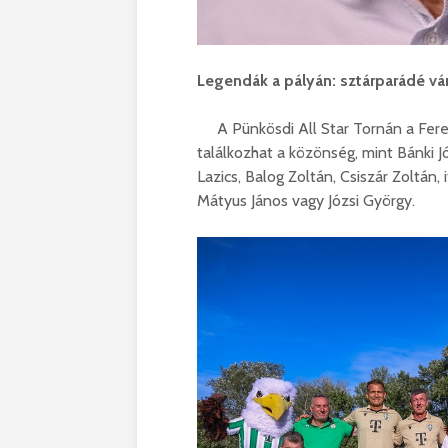
Legendák a pályán: sztárparádé vá
A Pünkösdi All Star Tornán a Feren
találkozhat a közönség, mint Bánki J
Lazics, Balog Zoltán, Csiszár Zoltán, i
Mátyus János vagy Józsi György.