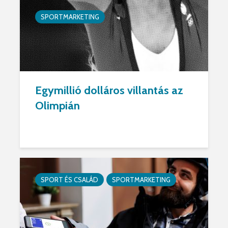
SPORTMARKETING
Egymillió dolláros villantás az
Olimpián
SPORT ÉS CSALÁD
SPORTMARKETING