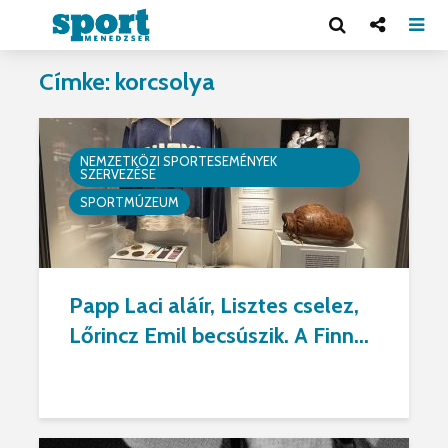
Címke: korcsolya
NEMZETKÖZI SPORTESEMÉNYEK
SZERVEZÉSE
SPORTMÚZEUM
Papp Laci aláír, Lisztes cselez,
Lőrincz Emil becsúszik. A Finn...