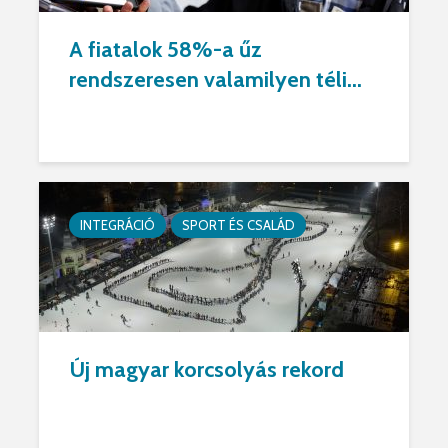
A fiatalok 58%-a űz
rendszeresen valamilyen téli...
INTEGRÁCIÓ
SPORT ÉS CSALÁD
Új magyar korcsolyás rekord