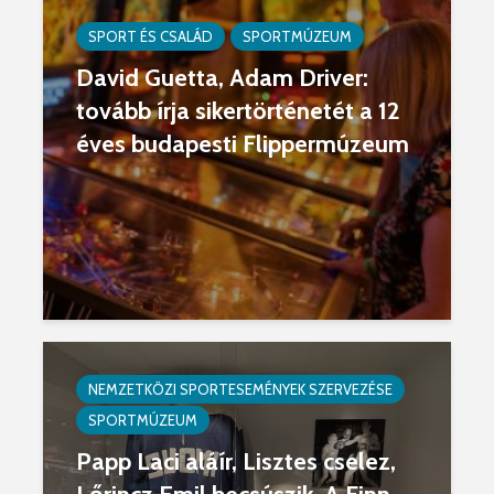
SPORT ÉS CSALÁD
SPORTMÚZEUM
David Guetta, Adam Driver:
tovább írja sikertörténetét a 12
éves budapesti Flippermúzeum
NEMZETKÖZI SPORTESEMÉNYEK SZERVEZÉSE
SPORTMÚZEUM
Papp Laci aláír, Lisztes cselez,