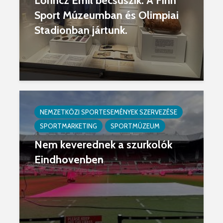
Lőrincz Emil becsúszik. A Finn
Sport Múzeumban és Olimpiai
Stadionban jártunk.
NEMZETKÖZI SPORTESEMÉNYEK SZERVEZÉSE
SPORTMARKETING
SPORTMÚZEUM
Nem keverednek a szurkolók
Eindhovenben