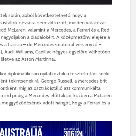
tek során, abból következtethető, hogy a
 istállók névsora nem változott, minden várakozás
mvédő McLaren, valamint a Mercedes, a Ferrari és a Red
 nagydíjakon a diadalokért. A középmezőny elejére a
és a francia – de Mercedes-motorral versenyző –
B), Audi, Williams, Cadillac négyes egyelőre vélhetően
illetve az Aston Martinnal.
or diplomatikusan nyilatkoztak a tesztek után, senki
ként tekintsenek rá: George Russell, a Mercedes brit
oritként, míg az osztrák istálló azt kommunikálta,
, mind pedig a Mercedes előttük jár; közben a McLaren
a meggyőződésének adott hangot, hogy a Ferrari és a