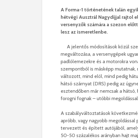
A Forma-1 történetének talán egyi
hétvégi Ausztrál Nagydíjjal rajtol e
versenyzők számára a szezon előtt 
lesz az ismeretlenbe.
A jelentős módosítások közül sze
megváltozása, a versenygépek ugyan
padlólemezekre és a motorokra vona
szempontból is másképp mutatnak, m
változott, mind elöl, mind pedig hát
hátsó szárnyat (DRS) pedig az úgyne
esztendőben már nemcsak a hátsó, han
forogni fognak – utóbbi megoldással 
A szabályváltoztatások következmé
apróbb, vagy nagyobb megoldással p
tervezett és épített autójából, ame
50-50 százalékos arányban hajt maj