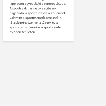
lappiacon egyedülálló szerepet tölt be.
A sportszakmai írások segítenek
eligazodni a sportolóknak, a szüleiknek,
valamint a sportmenedzsereknek, a
létesítményüzemeltetőknek és a
sportszervezőknek is a sport szinte
minden területén.