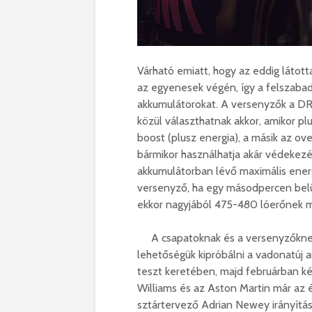
Várható emiatt, hogy az eddig látott
az egyenesek végén, így a felszabad
akkumulátorokat. A versenyzők a D
közül választhatnak akkor, amikor pl
boost (plusz energia), a másik az ove
bármikor használhatja akár védekez
akkumulátorban lévő maximális energ
versenyző, ha egy másodpercen belül
ekkor nagyjából 475-480 lóerőnek me
A csapatoknak és a versenyzőknek 
lehetőségük kipróbálni a vadonatúj 
teszt keretében, majd februárban k
Williams és az Aston Martin már az 
sztártervező Adrian Newey irányítás