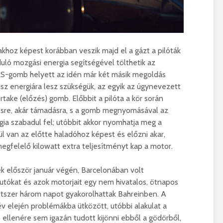
akhoz képest korábban veszik majd el a gázt a pilóták
uló mozgási energia segítségével tölthetik az
RS-gomb helyett az idén már két másik megoldás
usz energiára lesz szükségük, az egyik az úgynevezett
rtake (előzés) gomb. Előbbit a pilóta a kör során
ésre, akár támadásra, s a gomb megnyomásával az
ia szabadul fel; utóbbit akkor nyomhatja meg a
 van az előtte haladóhoz képest és előzni akar,
gfelelő kilowatt extra teljesítményt kap a motor.
először január végén, Barcelonában volt
autókat és azok motorjait egy nem hivatalos, ötnapos
étszer három napot gyakorolhattak Bahreinben. A
év elején problémákba ütközött, utóbbi alakulat a
 ellenére sem igazán tudott kijönni ebből a gödörből,