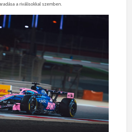
aradása a riválisokkal szemben.