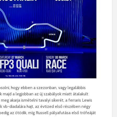
lni, hogy ebben a szezonban, vagy legalábbis
k majd a legjobban az új szabályok miatt átalakult
meg akarja ismételni tavalyi sikerét, a ferraris Lewis
k vb-diadalára hajt, az évtized első részében négy
dig az ötödik, míg Russell pályafutása első trófeáját