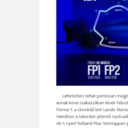
Lehetetlen tehát pontosan megjóso
annak korai szakaszában kinek fekszi
Forma-1: a címvédő brit Lando Norris 
Hamilton a rekordot jelentő nyolcadi
vb-t nyert holland Max Verstappen pe