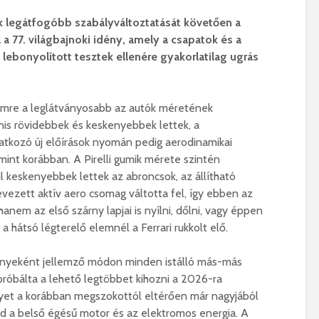
k legátfogóbb szabályváltoztatását követően a
l a 77. világbajnoki idény, amely a csapatok és a
lebonyolított tesztek ellenére gyakorlatilag ugrás
mre a leglátványosabb az autók méretének
is rövidebbek és keskenyebbek lettek, a
tkozó új előírások nyomán pedig aerodinamikai
int korábban. A Pirelli gumik mérete szintén
ul keskenyebbek lettek az abroncsok, az állítható
vezett aktív aero csomag váltotta fel, így ebben az
em az első szárny lapjai is nyílni, dőlni, vagy éppen
a hátsó légterelő elemnél a Ferrari rukkolt elő.
nyeként jellemző módon minden istálló más-más
róbálta a lehető legtöbbet kihozni a 2026-ra
lyet a korábban megszokottól eltérően már nagyjából
d a belső égésű motor és az elektromos energia. A