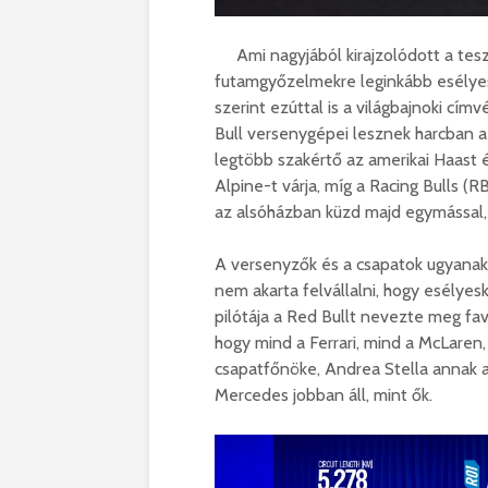
Ami nagyjából kirajzolódott a tesz
futamgyőzelmekre leginkább esélyes
szerint ezúttal is a világbajnoki cí
Bull versenygépei lesznek harcban a
legtöbb szakértő az amerikai Haast 
Alpine-t várja, míg a Racing Bulls (R
az alsóházban küzd majd egymással, 
A versenyzők és a csapatok ugyanakk
nem akarta felvállalni, hogy esélyes
pilótája a Red Bullt nevezte meg fav
hogy mind a Ferrari, mind a McLaren
csapatfőnöke, Andrea Stella annak 
Mercedes jobban áll, mint ők.