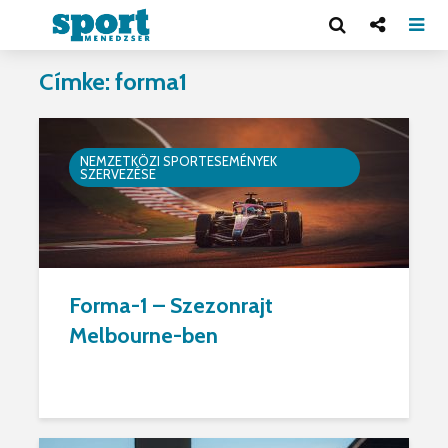
Címke: forma1
NEMZETKÖZI SPORTESEMÉNYEK
SZERVEZÉSE
Forma-1 – Szezonrajt
Melbourne-ben