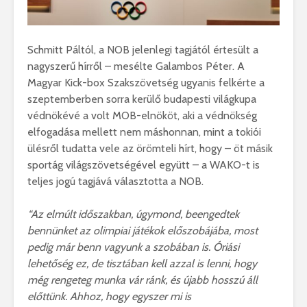
Schmitt Páltól, a NOB jelenlegi tagjától értesült a
nagyszerű hírről – mesélte Galambos Péter. A
Magyar Kick-box Szakszövetség ugyanis felkérte a
szeptemberben sorra kerülő budapesti világkupa
védnökévé a volt MOB-elnököt, aki a védnökség
elfogadása mellett nem máshonnan, mint a tokiói
ülésről tudatta vele az örömteli hírt, hogy – öt másik
sportág világszövetségével együtt – a WAKO-t is
teljes jogú tagjává választotta a NOB.
“Az elmúlt időszakban, úgymond, beengedtek
bennünket az olimpiai játékok előszobájába, most
pedig már benn vagyunk a szobában is. Óriási
lehetőség ez, de tisztában kell azzal is lenni, hogy
még rengeteg munka vár ránk, és újabb hosszú áll
előttünk. Ahhoz, hogy egyszer mi is