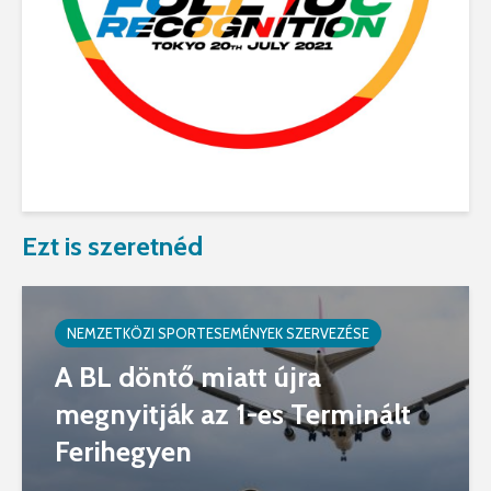
Ezt is szeretnéd
NEMZETKÖZI SPORTESEMÉNYEK SZERVEZÉSE
A BL döntő miatt újra
megnyitják az 1-es Terminált
Ferihegyen