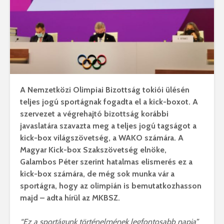
A Nemzetközi Olimpiai Bizottság tokiói ülésén
teljes jogú sportágnak fogadta el a kick-boxot. A
szervezet a végrehajtó bizottság korábbi
javaslatára szavazta meg a teljes jogú tagságot a
kick-box világszövetség, a WAKO számára. A
Magyar Kick-box Szakszövetség elnöke,
Galambos Péter szerint hatalmas elismerés ez a
kick-box számára, de még sok munka vár a
sportágra, hogy az olimpián is bemutatkozhasson
majd – adta hírül az MKBSZ.
“Ez a sportágunk történelmének legfontosabb napja”