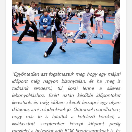
“Egyöntetűen azt fogalmaztuk meg, hogy egy májusi
időpont még nagyon bizonytalan, és ha meg is
tudnánk rendezni, túl korai lenne a sikeres
lebonyolításhoz. Ezért aztán későbbi időpontokat
kerestünk, és még időben sikerült lecsapni egy olyan
dátumra, ami mindenkinek jó. Örömmel mondhatom,
hogy már le is futottuk a kötelező köröket, a
kiválasztott szeptember közepi időpont pedig
megfelel a helyszínt adó BOK Sportcsarnoknak is, és