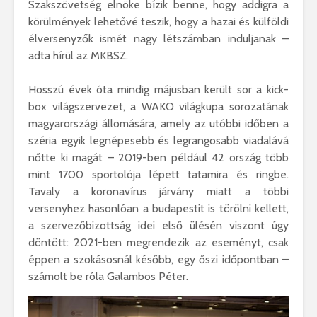
Szakszövetség elnöke bízik benne, hogy addigra a
körülmények lehetővé teszik, hogy a hazai és külföldi
élversenyzők ismét nagy létszámban induljanak –
adta hírül az MKBSZ.
Hosszú évek óta mindig májusban került sor a kick-
box világszervezet, a WAKO világkupa sorozatának
magyarországi állomására, amely az utóbbi időben a
széria egyik legnépesebb és legrangosabb viadalává
nőtte ki magát – 2019-ben például 42 ország több
mint 1700 sportolója lépett tatamira és ringbe.
Tavaly a koronavírus járvány miatt a többi
versenyhez hasonlóan a budapestit is törölni kellett,
a szervezőbizottság idei első ülésén viszont úgy
döntött: 2021-ben megrendezik az eseményt, csak
éppen a szokásosnál később, egy őszi időpontban –
számolt be róla Galambos Péter.