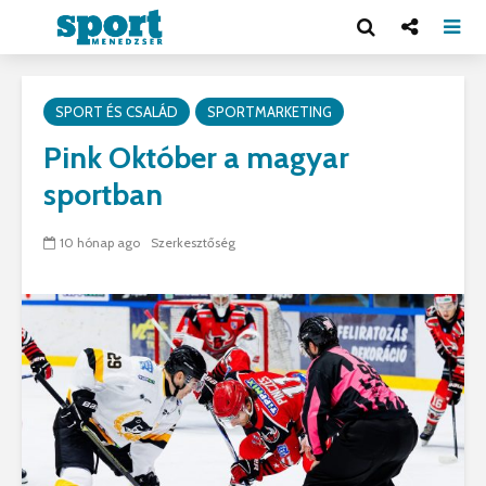
SPORT ÉS CSALÁD
SPORTMARKETING
Pink Október a magyar
sportban
10 hónap ago
Szerkesztőség