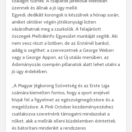
szalagot tűznek. A csapatok játékosai videóban
üzennek és állnak a jó ügy mellé.
Egyedi, dedikált korongok is készülnek a hónap során,
amiket október végén jótékonysági liciten
vásárolhatnak meg a szurkolók. A felajánlott
összegek Mellrákinfo Egyesület munkáját segítik. Aki
nem vesz részt a licitben, de az Ersténél bankol,
addig is segíthet: a szervezetnek a George Weben
vagy a George Appon, az Új utalás menüben, az
Adományozás csempén pillanatok alatt lehet utalni a
jó ügy érdekében.
„A Magyar Jégkorong Szövetség és az Erste Liga
számára kiemelten fontos, hogy a sport erejével
hívjuk fel a figyelmet az egészségmegőrzésre és a
megelőzésre. A Pink October kezdeményezéshez
csatlakozva szeretnénk támogatni mindazokat a
nőket, akik a mellrák elleni küzdelemben érintettek,
és bátorítani mindenkit a rendszeres