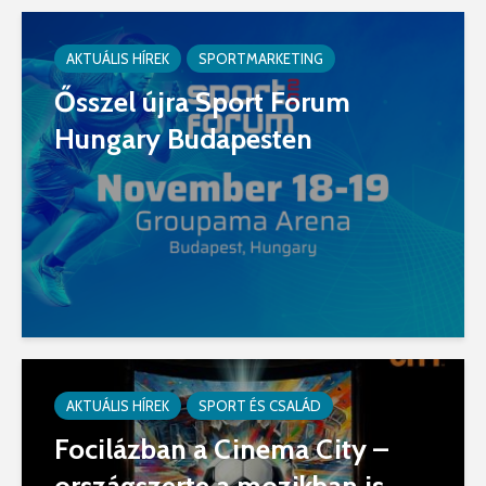
AKTUÁLIS HÍREK
SPORTMARKETING
Ősszel újra Sport Forum
Hungary Budapesten
AKTUÁLIS HÍREK
SPORT ÉS CSALÁD
Focilázban a Cinema City –
országszerte a mozikban is