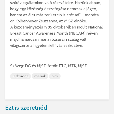
szűrővizsgálatokon való részvételre. Hiszünk abban,
hogy egy közösség összefogása nemcsak a jégen,
hanem az élet más területein is erőt ad” – mondta
dr. Kolbenheyer Zsuzsanna, az MJSZ elnöke.
A kezdeményezés 1985 októberében indult National
Breast Cancer Awareness Month (NBCAM) néven,
majd hamarosan már a rózsaszín szalag vált
világszerte a figyelemfelhívás eszközévé.
Szöveg: DG és MJSZ; fotók: FTC, MTK, MJSZ
jégkorong
mellrák
pink
Ezt is szeretnéd