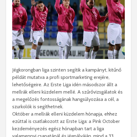
Jégkorongban liga szinten segítik a kampányt, kitűnő
példát mutatva a profi sportmarketing erejére,
lehetőségeire. Az Erste Liga idén másodszor állt a
mellrák elleni küzdelem mellé. A szűrővizsgálatok és
a megelőzés fontosságának hangsúlyozása a cél, a
szurkolók is segíthetnek.
Október a mellrák elleni küzdelem hónapja, ehhez
ezúttal is csatlakozott az Erste Liga: a Pink October
kezdeményezés egész hónapban tart a liga
valamennyi csapatánál és jégpályáján, mind a 33