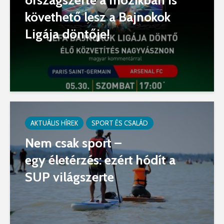
követhető lesz a Bajnokok
Ligája döntője!
AKTUÁLIS HÍREK
SPORT ÉS CSALÁD
Nem csak sport –
egy életérzés: ezért hódít a
SUP világszerte