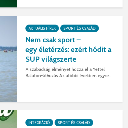
AKTUÁLIS HÍREK
SPORT ÉS CSALÁD
Nem csak sport –
egy életérzés: ezért hódít a
SUP világszerte
A szabadság élményét hozza el a Yettel
Balaton-áthúzás Az utóbbi években egyre...
INTEGRÁCIÓ
SPORT ÉS CSALÁD