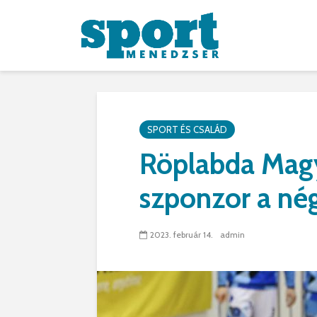
SPORT ÉS CSALÁD
Röplabda Magy
szponzor a né
2023. február 14.
admin