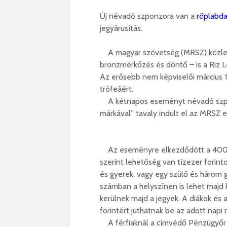
Új névadó szponzora van a
röplabd
jegyárusítás.
A magyar szövetség (MRSZ) közlemé
bronzmérkőzés és döntő – is a Riz
Az erősebb nem képviselői március 
trófeáért.
A kétnapos eseményt névadó szpon
márkával” tavaly indult el az MRSZ
Az eseményre elkezdődött a 4000 f
szerint lehetőség van tízezer forinto
és gyerek, vagy egy szülő és három 
számban a helyszínen is lehet majd
kerülnek majd a jegyek. A diákok és
forintért juthatnak be az adott napi
A férfiaknál a címvédő Pénzügyőr má