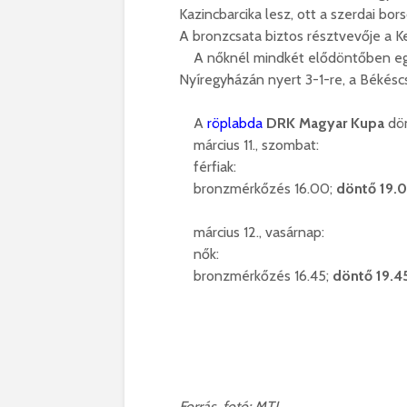
Kazincbarcika lesz, ott a szerdai bo
A bronzcsata biztos résztvevője a 
A nőknél mindkét elődöntőben egy 
Nyíregyházán nyert 3-1-re, a Békésc
A
röplabda
DRK Magyar Kupa
dön
március 11., szombat:
férfiak:
bronzmérkőzés 16.00;
döntő 19.
március 12., vasárnap:
nők:
bronzmérkőzés 16.45;
döntő 19.4
Forrás, fotó: MTI