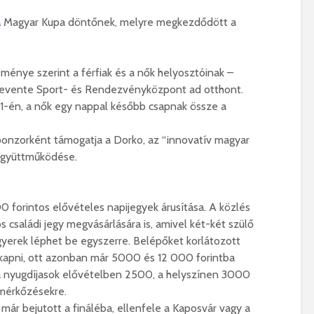
a
Magyar Kupa döntőnek, melyre megkezdődött a
nye szerint a férfiak és a nők helyosztóinak –
 Levente Sport- és Rendezvényközpont ad otthont.
11-én, a nők egy nappal később csapnak össze a
zorként támogatja a Dorko, az “innovatív magyar
 együttműködése.
orintos elővételes napijegyek árusítása. A közlés
s családi jegy megvásárlására is, amivel két-két szülő
gyerek léphet be egyszerre. Belépőket korlátozott
 kapni, ott azonban már 5000 és 12 000 forintba
 a nyugdíjasok elővételben 2500, a helyszínen 3000
 mérkőzésekre.
r bejutott a fináléba, ellenfele a Kaposvár vagy a