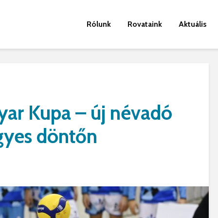
Rólunk
Rovataink
Aktuális
ar Kupa – új névadó
gyes döntőn