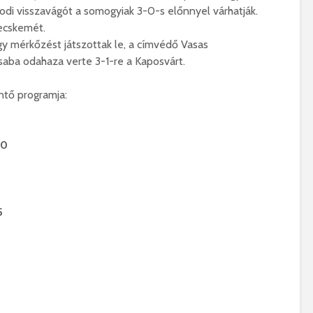
rsodi visszavágót a somogyiak 3-0-s előnnyel várhatják.
Kecskemét.
mérkőzést játszottak le, a címvédő Vasas
saba odahaza verte 3-1-re a Kaposvárt.
tő programja:
00
5