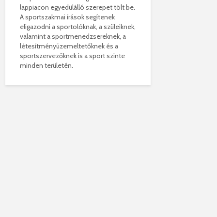
lappiacon egyedülálló szerepet tölt be.
A sportszakmai írások segítenek
eligazodni a sportolóknak, a szüleiknek,
valamint a sportmenedzsereknek, a
létesítményüzemeltetőknek és a
sportszervezőknek is a sport szinte
minden területén.