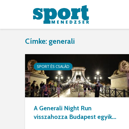
Címke: generali
SPORT ÉS CSALÁD
A Generali Night Run
visszahozza Budapest egyik...