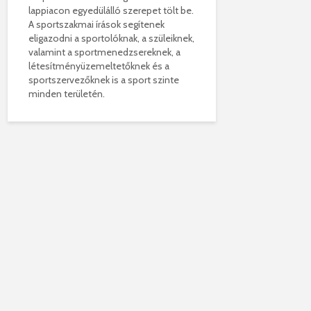
lappiacon egyedülálló szerepet tölt be.
A sportszakmai írások segítenek
eligazodni a sportolóknak, a szüleiknek,
valamint a sportmenedzsereknek, a
létesítményüzemeltetőknek és a
sportszervezőknek is a sport szinte
minden területén.