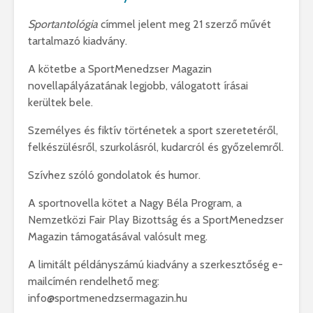
Sportantológia
címmel jelent meg 21 szerző művét
tartalmazó kiadvány.
A kötetbe a SportMenedzser Magazin
novellapályázatának legjobb, válogatott írásai
kerültek bele.
Személyes és fiktív történetek a sport szeretetéről,
felkészülésről, szurkolásról, kudarcról és győzelemről.
Szívhez szóló gondolatok és humor.
A sportnovella kötet a Nagy Béla Program, a
Nemzetközi Fair Play Bizottság és a SportMenedzser
Magazin támogatásával valósult meg.
A limitált példányszámú kiadvány a szerkesztőség e-
mailcímén rendelhető meg:
info@sportmenedzsermagazin.hu