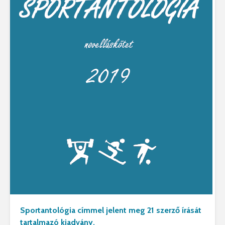
Sportantológia címmel jelent meg 21 szerző írását
tartalmazó kiadvány.