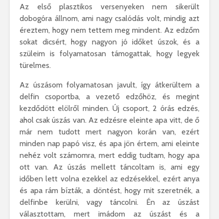
Az első plasztikos versenyeken nem sikerült
dobogóra állnom, ami nagy csalódás volt, mindig azt
éreztem, hogy nem tettem meg mindent. Az edzőm
sokat dicsért, hogy nagyon jó időket úszok, és a
szüleim is folyamatosan támogattak, hogy legyek
türelmes.
Az úszásom folyamatosan javult, így átkerültem a
delfin csoportba, a vezető edzőhöz, és megint
kezdődött elölről minden. Új csoport, 2 órás edzés,
ahol csak úszás van. Az edzésre eleinte apa vitt, de ő
már nem tudott mert nagyon korán van, ezért
minden nap papó visz, és apa jön értem, ami eleinte
nehéz volt számomra, mert eddig tudtam, hogy apa
ott van. Az úszás mellett táncoltam is, ami egy
időben lett volna ezekkel az edzésekkel, ezért anya
és apa rám bízták, a döntést, hogy mit szeretnék, a
delfinbe kerülni, vagy táncolni. Én az úszást
választottam, mert imádom az úszást és a