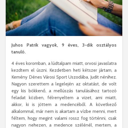
Juhos Patrik vagyok, 9 éves, 3-dik osztályos
tanuló.
4 éves koromban, a lúdtalpam miatt, orvosi javaslatra
kezdtem el úszni. Kezdetben heti kétszer jártam, a
Kemény Dénes Városi Sport Uszodába, Judit nénihez.
Nagyon szerettem a legelején az oktatást, de volt
egy kis bökkenő, a mellúszás tanulásához tartozó
feladat közben, félrenyeltem a vizet, ami miatt,
akkor, ki is jöttem a medencéből. A következő
alkalommal, már nem is akartam a vízbe menni, mert
féltem, hogy megint valami rossz fog történni, csak
nagyon nehezen, a medence szélénél, mertem, a