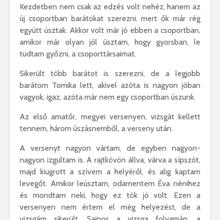
Kezdetben nem csak az edzés volt nehéz, hanem az
új csoportban barátokat szerezni, mert ők már rég
együtt úsztak. Akkor volt már jó ebben a csoportban,
amikor már olyan jól úsztam, hogy gyorsban, le
tudtam győzni, a csoporttársaimat.
Sikerült több barátot is szerezni, de a legjobb
barátom Tomika lett, akivel azóta is nagyon jóban
vagyok, igaz, azóta már nem egy csoportban úszunk.
Az első amatőr, megyei versenyen, vizsgát kellett
tennem, három úszásnemből, a verseny után.
A versenyt nagyon vártam, de egyben nagyon-
nagyon izgultam is. A rajtkövön állva, várva a sípszót,
majd kiugrott a szívem a helyéről, és alig kaptam
levegőt. Amikor leúsztam, odamentem Éva nénihez
és mondtam neki, hogy ez tök jó volt. Ezen a
versenyen nem értem el még helyezést, de a
vizsgám sikerült. Sajnos a vizsga folyamán, a