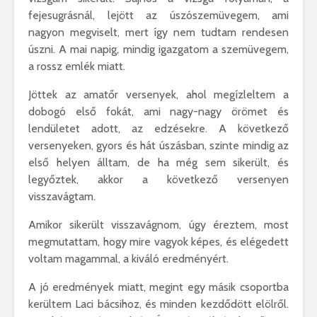
fejesugrásnál, lejött az úszószemüvegem, ami
nagyon megviselt, mert így nem tudtam rendesen
úszni. A mai napig, mindig igazgatom a szemüvegem,
a rossz emlék miatt.
Jöttek az amatőr versenyek, ahol megízleltem a
dobogó első fokát, ami nagy-nagy örömet és
lendületet adott, az edzésekre. A következő
versenyeken, gyors és hát úszásban, szinte mindig az
első helyen álltam, de ha még sem sikerült, és
legyőztek, akkor a következő versenyen
visszavágtam.
Amikor sikerült visszavágnom, úgy éreztem, most
megmutattam, hogy mire vagyok képes, és elégedett
voltam magammal, a kiváló eredményért.
A jó eredmények miatt, megint egy másik csoportba
kerültem Laci bácsihoz, és minden kezdődött elölről.