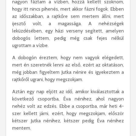
nagyon fáztam a vízben, hozzá kellett szoknom,
hogy itt nincs pihenés, mert akkor fázni fogok. Ebben
az időszakban, a rajtkőre sem mertem állni, mert
ijesztő volt, a magassága. A nehézségek
leküzdésében, egy házi verseny segített, amelyen
dobogós lettem, pedig még csak fejes nélkül
ugrottam a vízbe.
A dobogón éreztem, hogy nem vagyok elégedett,
mert én szeretnék lenni az első, ezért az oktatáson,
még jobban figyeltem Jutka nénire és igyekeztem a
rajtkőről ugrani, hogy megszokjam.
Aztán egy nap eljött az idő, amikor kiválasztottak a
következő csoportba, Éva nénihez, ahol nagyon
nehéz volt az edzés. Ebbe a csoportba, már heti 4-
szer kellett járni, ezért, hogy megszokjam, először
kétszer Jutka nénihez, kétszer pedig Éva nénihez
mentem.