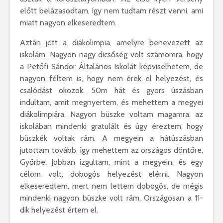
előtt belázasodtam, így nem tudtam részt venni, ami
miatt nagyon elkeseredtem.
Aztán jött a diákolimpia, amelyre benevezett az
iskolám. Nagyon nagy dicsőség volt számomra, hogy
a Petőfi Sándor Általános Iskolát képviselhetem, de
nagyon féltem is, hogy nem érek el helyezést, és
csalódást okozok. 50m hát és gyors úszásban
indultam, amit megnyertem, és mehettem a megyei
diákolimpiára. Nagyon büszke voltam magamra, az
iskolában mindenki gratulált és úgy éreztem, hogy
büszkék voltak rám. A megyein a hátúszásban
jutottam tovább, így mehettem az országos döntőre,
Győrbe. Jobban izgultam, mint a megyein, és egy
célom volt, dobogós helyezést elérni. Nagyon
elkeseredtem, mert nem lettem dobogós, de mégis
mindenki nagyon büszke volt rám. Országosan a 11-
dik helyezést értem el.