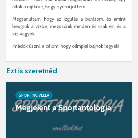
állok a rajtkőre, hogy nyerni jöttem.
Megtanultam, hogy az izgulás a barátom, és amint
beugrok a vízbe, megszűnik minden és csak én és a
víz vagyok.
Imádok úszni, a célom, hogy olimpiai bajnok legyek!
Ezt is szeretnéd
SPORTNOVELLA
Megjelent a Sportantológia