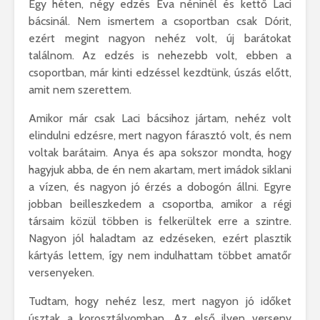
Egy héten, négy edzés Éva néninél és kettő Laci
bácsinál. Nem ismertem a csoportban csak Dórit,
ezért megint nagyon nehéz volt, új barátokat
találnom. Az edzés is nehezebb volt, ebben a
csoportban, már kinti edzéssel kezdtünk, úszás előtt,
amit nem szerettem.
Amikor már csak Laci bácsihoz jártam, nehéz volt
elindulni edzésre, mert nagyon fárasztó volt, és nem
voltak barátaim. Anya és apa sokszor mondta, hogy
hagyjuk abba, de én nem akartam, mert imádok siklani
a vízen, és nagyon jó érzés a dobogón állni. Egyre
jobban beilleszkedem a csoportba, amikor a régi
társaim közül többen is felkerültek erre a szintre.
Nagyon jól haladtam az edzéseken, ezért plasztik
kártyás lettem, így nem indulhattam többet amatőr
versenyeken.
Tudtam, hogy nehéz lesz, mert nagyon jó időket
úsztak a korosztályomban. Az első ilyen verseny