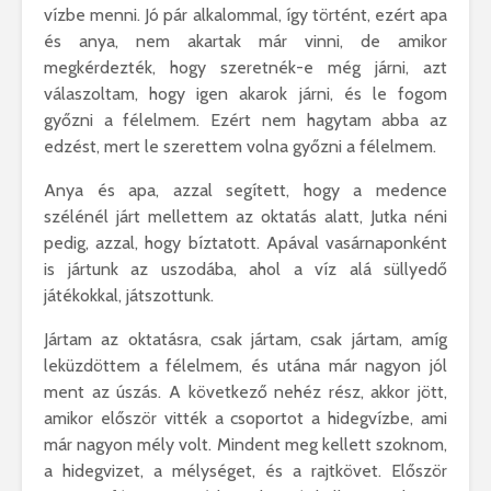
vízbe menni. Jó pár alkalommal, így történt, ezért apa
és anya, nem akartak már vinni, de amikor
megkérdezték, hogy szeretnék-e még járni, azt
válaszoltam, hogy igen akarok járni, és le fogom
győzni a félelmem. Ezért nem hagytam abba az
edzést, mert le szerettem volna győzni a félelmem.
Anya és apa, azzal segített, hogy a medence
szélénél járt mellettem az oktatás alatt, Jutka néni
pedig, azzal, hogy bíztatott. Apával vasárnaponként
is jártunk az uszodába, ahol a víz alá süllyedő
játékokkal, játszottunk.
Jártam az oktatásra, csak jártam, csak jártam, amíg
leküzdöttem a félelmem, és utána már nagyon jól
ment az úszás. A következő nehéz rész, akkor jött,
amikor először vitték a csoportot a hidegvízbe, ami
már nagyon mély volt. Mindent meg kellett szoknom,
a hidegvizet, a mélységet, és a rajtkövet. Először