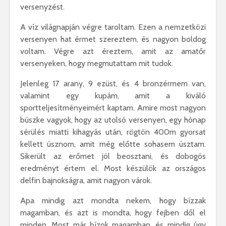
versenyzést.
A víz világnapján végre taroltam. Ezen a nemzetközi
versenyen hat érmet szereztem, és nagyon boldog
voltam. Végre azt éreztem, amit az amatőr
versenyeken, hogy megmutattam mit tudok.
Jelenleg 17 arany, 9 ezüst, és 4 bronzérmem van,
valamint egy kupám, amit a kiváló
sportteljesítményeimért kaptam. Amire most nagyon
büszke vagyok, hogy az utolsó versenyen, egy hónap
sérülés miatti kihagyás után, rögtön 400m gyorsat
kellett úsznom, amit még előtte sohasem úsztam.
Sikerült az erőmet jól beosztani, és dobogós
eredményt értem el. Most készülök az országos
delfin bajnokságra, amit nagyon várok.
Apa mindig azt mondta nekem, hogy bízzak
magamban, és azt is mondta, hogy fejben dől el
minden. Most már bízok magamban, és mindig úgy