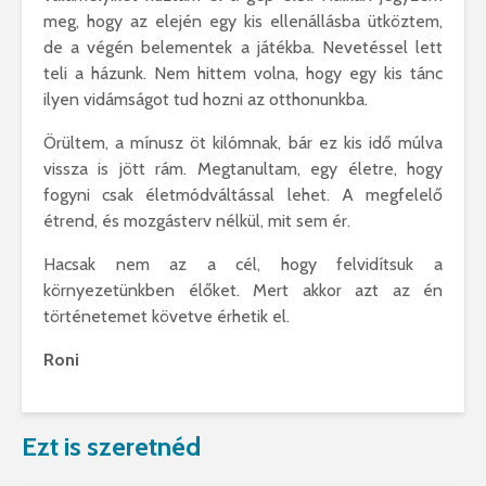
meg, hogy az elején egy kis ellenállásba ütköztem,
de a végén belementek a játékba. Nevetéssel lett
teli a házunk. Nem hittem volna, hogy egy kis tánc
ilyen vidámságot tud hozni az otthonunkba.
Örültem, a mínusz öt kilómnak, bár ez kis idő múlva
vissza is jött rám. Megtanultam, egy életre, hogy
fogyni csak életmódváltással lehet. A megfelelő
étrend, és mozgásterv nélkül, mit sem ér.
Hacsak nem az a cél, hogy felvidítsuk a
környezetünkben élőket. Mert akkor azt az én
történetemet követve érhetik el.
Roni
Ezt is szeretnéd