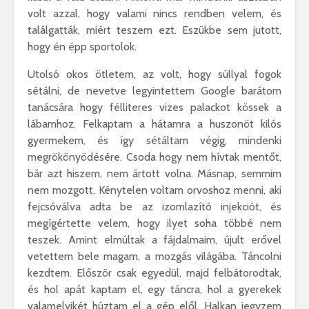
volt azzal, hogy valami nincs rendben velem, és
találgatták, miért teszem ezt. Eszükbe sem jutott,
hogy én épp sportolok.
Utolsó okos ötletem, az volt, hogy súllyal fogok
sétálni, de nevetve legyintettem Google barátom
tanácsára hogy félliteres vizes palackot kössek a
lábamhoz. Felkaptam a hátamra a huszonöt kilós
gyermekem, és így sétáltam végig, mindenki
megrökönyödésére. Csoda hogy nem hívtak mentőt,
bár azt hiszem, nem ártott volna. Másnap, semmim
nem mozgott. Kénytelen voltam orvoshoz menni, aki
fejcsóválva adta be az izomlazító injekciót, és
megígértette velem, hogy ilyet soha többé nem
teszek. Amint elmúltak a fájdalmaim, újult erővel
vetettem bele magam, a mozgás világába. Táncolni
kezdtem. Először csak egyedül, majd felbátorodtak,
és hol apát kaptam el, egy táncra, hol a gyerekek
valamelyikét húztam el a gép elől. Halkan jegyzem