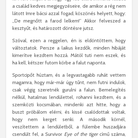
a család kedves megjegyzéseire, de amikor a rég nem
látott Imre bácsi azzal fogad, köszönés helyett, hogy:
,,De megnőtt a farod lelkem!” Akkor felveszed a
kesztyűt, és határozott döntésre jutsz.
Szóval, ezen a reggelen, én is eldöntöttem, hogy
változtatok. Persze a laikus kezdők, minden hibáját
kimerítve kezdtem hozzá. Mától tuti nem eszek, és
ha kell, kétszer futom körbe a falut naponta.
Sportcipőt húztam, és a legvastagabb ruhát vettem
magamra, hogy már-már úgy tűnt, nem futni indulok,
csak végig szeretnék gurulni a falun. Bemelegítés
nélkül, hatalmas lendülettel, rohanni kezdtem, és a
szemközti kocsmában, mindenki azt hitte, hogy a
buszt próbálom elérni, és kissé csalódottak voltak,
hogy nem kerget senki. A második körnél,
veszítettem a lendületből, a fülembe huszadjára
csendült fel, a Survivor
Eye of the tiger
című száma,