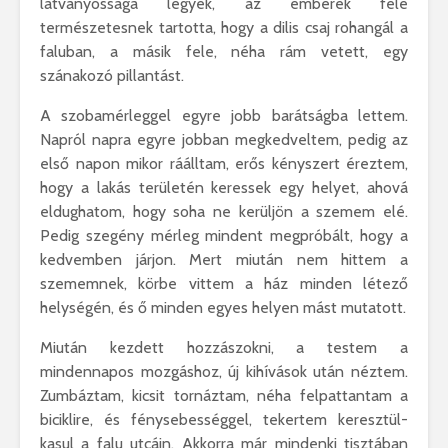
látványossága legyek, az emberek fele
természetesnek tartotta, hogy a dilis csaj rohangál a
faluban, a másik fele, néha rám vetett, egy
szánakozó pillantást.
A szobamérleggel egyre jobb barátságba lettem.
Napról napra egyre jobban megkedveltem, pedig az
első napon mikor ráálltam, erős kényszert éreztem,
hogy a lakás területén keressek egy helyet, ahová
eldughatom, hogy soha ne kerüljön a szemem elé.
Pedig szegény mérleg mindent megpróbált, hogy a
kedvemben járjon. Mert miután nem hittem a
szememnek, körbe vittem a ház minden létező
helységén, és ő minden egyes helyen mást mutatott.
Miután kezdett hozzászokni, a testem a
mindennapos mozgáshoz, új kihívások után néztem.
Zumbáztam, kicsit tornáztam, néha felpattantam a
biciklire, és fénysebességgel, tekertem keresztül-
kasul a falu utcáin. Akkorra már mindenki tisztában