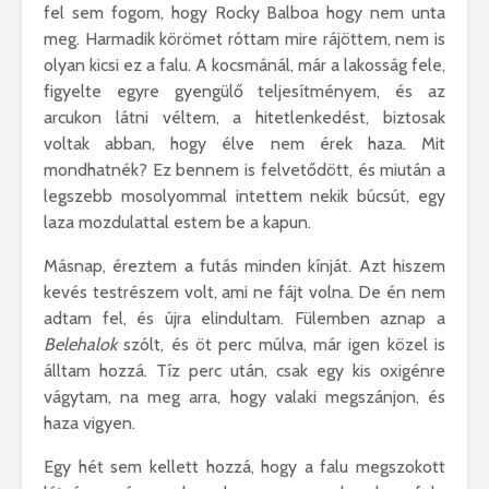
fel sem fogom, hogy Rocky Balboa hogy nem unta
meg. Harmadik körömet róttam mire rájöttem, nem is
olyan kicsi ez a falu. A kocsmánál, már a lakosság fele,
figyelte egyre gyengülő teljesítményem, és az
arcukon látni véltem, a hitetlenkedést, biztosak
voltak abban, hogy élve nem érek haza. Mit
mondhatnék? Ez bennem is felvetődött, és miután a
legszebb mosolyommal intettem nekik búcsút, egy
laza mozdulattal estem be a kapun.
Másnap, éreztem a futás minden kínját. Azt hiszem
kevés testrészem volt, ami ne fájt volna. De én nem
adtam fel, és újra elindultam. Fülemben aznap a
Belehalok
szólt, és öt perc múlva, már igen közel is
álltam hozzá. Tíz perc után, csak egy kis oxigénre
vágytam, na meg arra, hogy valaki megszánjon, és
haza vigyen.
Egy hét sem kellett hozzá, hogy a falu megszokott