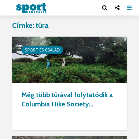
Címke: túra
SPORT ÉS CSALÁD
Még több túrával folytatódik a
Columbia Hike Society...