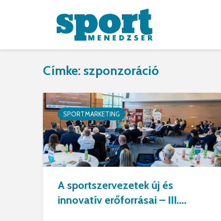
Címke: szponzoráció
SPORTMARKETING
A sportszervezetek új és
innovatív erőforrásai – III....