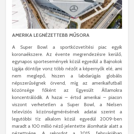
AMERIKA LEGNÉZETTEBB MŰSORA
A Super Bowl a sportközvetítési piac egyik
koronaékszere. Az évente megrendezésre kerülő,
egynapos sportesemények közül egyedül a Bajnokok
Ligája döntője vonz több nézőt a képernyők elé, ami
nem meglepő, hiszen a labdarúgás globális
népszerűségnek örvend, míg az amerikaifutball
közönsége főként az Egyesült Államokra
koncentrálódik. A hazai – értsd amerikai – piacon
viszont verhetetlen a Super Bowl, a Nielsen
televíziós közönségmérésének adatai szerint a
legutóbbi tíz alkalom közül egyedül 2009-ben
maradt a 100 millió néző jelentette álomhatár alatt a
nézettsége. A rekordot a 2015. februárjában