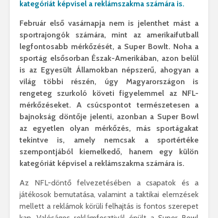
kategóriát képvisel a reklámszakma számára is.
Február első vasárnapja nem is jelenthet mást a
sportrajongók számára, mint az amerikaifutball
legfontosabb mérkőzését, a Super Bowlt. Noha a
sportág elsősorban Észak-Amerikában, azon belül
is az Egyesült Államokban népszerű, ahogyan a
világ többi részén, úgy Magyarországon is
rengeteg szurkoló követi figyelemmel az NFL-
mérkőzéseket. A csúcspontot természetesen a
bajnokság döntője jelenti, azonban a Super Bowl
az egyetlen olyan mérkőzés, más sportágakat
tekintve is, amely nemcsak a sportértéke
szempontjából kiemelkedő, hanem egy külön
kategóriát képvisel a reklámszakma számára is.
Az NFL-döntő felvezetésében a csapatok és a
játékosok bemutatása, valamint a taktikai elemzések
mellett a reklámok körüli felhajtás is fontos szerepet
kap. Valóságos reklámfesztivál épült a Super Bowl