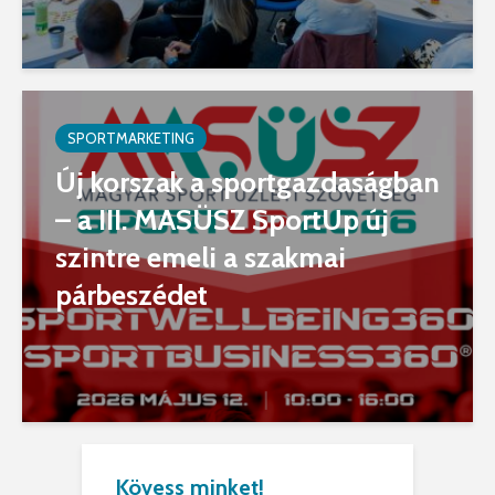
SPORTMARKETING
Új korszak a sportgazdaságban
– a III. MASÜSZ SportUp új
szintre emeli a szakmai
párbeszédet
Kövess minket!