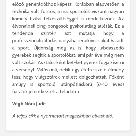
előző generációkhoz képest. Korábban alapvetően a
technika volt fontos, a mai sportolók viszont nagyon
komoly fizikai felkészültséggel is rendelkeznek. Az
élvonalbeli ping-pongosok gyakorlatilag atléták. Ez a
tendencia szintén azt mutatja, hogy a
professzionalizálódás irányába rendkívül sokat haladt
a sport. Újdonság még az is, hogy labdaszedő
gyerekek segítik a sportolókat, ami pár éve még nem
volt szokás. Asztalonként két-két gyerek fogja kísérni
a versenyt. Valószínű, nekik egy életre szóló élmény
lesz, hogy világsztárok mellett dolgozhattak. Főként
amúgy is sportoló, utánpótláskorú (8-10 éves)
fiatalok jelentkeztek a feladatra.
Végh Nóra Judit
A teljes cikk a nyomtatott magazinban olvasható.