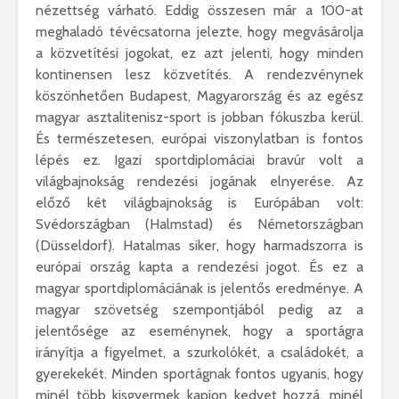
nézettség várható. Eddig összesen már a 100-at
meghaladó tévécsatorna jelezte, hogy megvásárolja
a közvetítési jogokat, ez azt jelenti, hogy minden
kontinensen lesz közvetítés. A rendezvénynek
köszönhetően Budapest, Magyarország és az egész
magyar asztalitenisz-sport is jobban fókuszba kerül.
És természetesen, európai viszonylatban is fontos
lépés ez. Igazi sportdiplomáciai bravúr volt a
világbajnokság rendezési jogának elnyerése. Az
előző két világbajnokság is Európában volt:
Svédországban (Halmstad) és Németországban
(Düsseldorf). Hatalmas siker, hogy harmadszorra is
európai ország kapta a rendezési jogot. És ez a
magyar sportdiplomáciának is jelentős eredménye. A
magyar szövetség szempontjából pedig az a
jelentősége az eseménynek, hogy a sportágra
irányítja a figyelmet, a szurkolókét, a családokét, a
gyerekekét. Minden sportágnak fontos ugyanis, hogy
minél több kisgyermek kapjon kedvet hozzá, minél