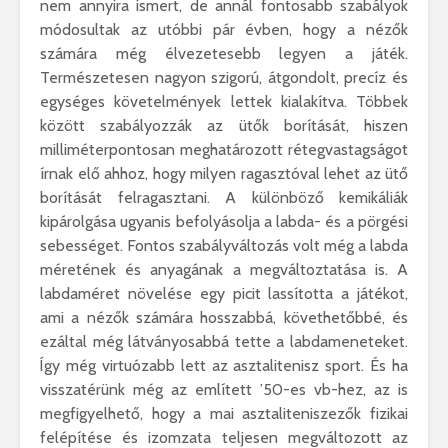
nem annyira ismert, de annál fontosabb szabályok
módosultak az utóbbi pár évben, hogy a nézők
számára még élvezetesebb legyen a játék.
Természetesen nagyon szigorú, átgondolt, precíz és
egységes követelmények lettek kialakítva. Többek
között szabályozzák az ütők borítását, hiszen
milliméterpontosan meghatározott rétegvastagságot
írnak elő ahhoz, hogy milyen ragasztóval lehet az ütő
borítását felragasztani. A különböző kemikáliák
kipárolgása ugyanis befolyásolja a labda- és a pörgési
sebességet. Fontos szabályváltozás volt még a labda
méretének és anyagának a megváltoztatása is. A
labdaméret növelése egy picit lassította a játékot,
ami a nézők számára hosszabbá, követhetőbbé, és
ezáltal még látványosabbá tette a labdameneteket.
Így még virtuózabb lett az asztalitenisz sport. És ha
visszatérünk még az említett ’50-es vb-hez, az is
megfigyelhető, hogy a mai asztaliteniszezők fizikai
felépítése és izomzata teljesen megváltozott az