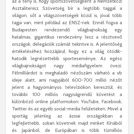
az a tény is, hogy sportszövetségként a Nemzetközi
Asztalitenisz Szövetség bír a legtöbb taggal a
világon, sőt a világszövetségek közül is, jóval több
tagja van, mint például az ENSZ-nek. Ennél fogva a
Budapesten rendezendő világbajnokság egy
hatalmas, gigantikus rendezvény lesz a résztvevő
országok, delegációk számát tekintve is. A jelentőség
értékeléséhez hozzájárul, hogy ez a világ ötödik-
hatodik legnézettebb sporteseménye. Az egész
világbajnokságot nagy médiafigyelem övezi.
Félmilliárdot is meghaladó nézőszám várható a vb
ideje alatt, ami nagyjából 600-700 millió nézőt
jelent a hagyományos televíziókon keresztül, és
további 100 milliós nagyságrendű követést a
különböző online platformokon: YouTube, Facebook,
Twitter és az egyéb social-media felületeken. Mivel a
sportág jelenleg az ázsiai országokban a
legfejlettebb, sokan követnek majd minket Kínából
és Japánból, de Európában is több tízmilliós