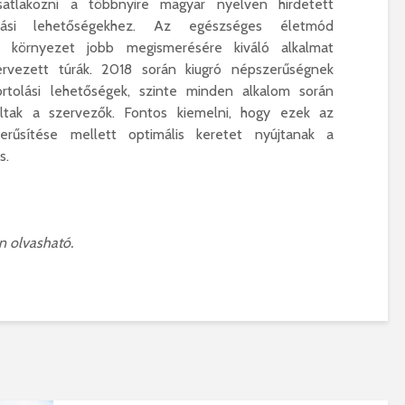
satlakozni a többnyire magyar nyelven hirdetett
ási lehetőségekhez. Az egészséges életmód
 környezet jobb megismerésére kiváló alkalmat
ervezett túrák. 2018 során kiugró népszerűségnek
rtolási lehetőségek, szinte minden alkalom során
ltak a szervezők. Fontos kiemelni, hogy ezek az
űsítése mellett optimális keretet nyújtanak a
s.
n olvasható.