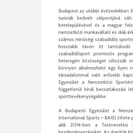
Budapest az utóbbi évtizedekben E
turisták kedvelt célpontjává vál
betelepülésével és a magyar fel
nemzetközi munkavállaló és diák ér
számos minőségi szabadidős sportolá
hosszabb távon itt tartózkodó 
szabadidősport promóciós progra
heterogén közösséget célozzák m
könnyen alkalmazható egy ilyen 
társadalommal való erősebb kapcs
Egyesület a Nemzetközi Sportért
függetlenül kínál becsatlakozási l
sporttevékenységekbe.
A Budapesti Egyesület a Nemzetk
International Sports – BAIS) ötlete 
akik 2014-ben a Testnevelési E
kezdeményezésüket. Az alapítók kül