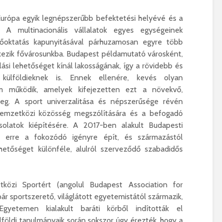
urópa egyik legnépszerűbb befektetési helyévé és a
t. A multinacionális vállalatok egyes egységeinek
sőoktatás kapunyitásával párhuzamosan egyre több
kezik fővárosunkba. Budapest példamutató városként,
si lehetőséget kínál lakosságának, így a rövidebb és
külföldieknek is. Ennek ellenére, kevés olyan
m működik, amelyek kifejezetten ezt a növekvő,
eg. A sport univerzalitása és népszerűsége révén
nemzetközi közösség megszólítására és a befogadó
olatok kiépítésére. A 2017-ben alakult Budapesti
 erre a fokozódó igényre épít, és származástól
ehetőséget különféle, alulról szerveződő szabadidős
özi Sportért (angolul Budapest Association for
pár sportszerető, világlátott egyetemistától származik,
gyetemen kialakult baráti körből indították el
földi tanulmányaik során sokszor úgy érezték, hogy a