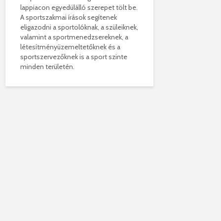
lappiacon egyedülálló szerepet tölt be.
A sportszakmai írások segítenek
eligazodni a sportolóknak, a szüleiknek,
valamint a sportmenedzsereknek, a
létesítményüzemeltetőknek és a
sportszervezőknek is a sport szinte
minden területén.