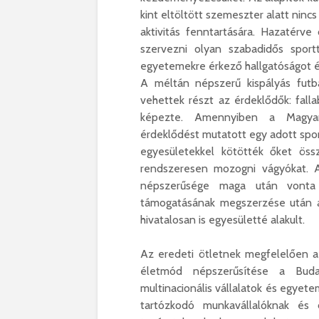
kint eltöltött szemeszter alatt ninc
aktivitás fenntartására. Hazatérve
szervezni olyan szabadidős spor
egyetemekre érkező hallgatóságot és 
A méltán népszerű kispályás futb
vehettek részt az érdeklődők: falla
képezte. Amennyiben a Magyaro
érdeklődést mutatott egy adott sport
egyesületekkel kötötték őket öss
rendszeresen mozogni vágyókat.
népszerűsége maga után vonta 
támogatásának megszerzése után a
hivatalosan is egyesületté alakult.
Az eredeti ötletnek megfelelően a
életmód népszerűsítése a Buda
multinacionális vállalatok és egyete
tartózkodó munkavállalóknak és 