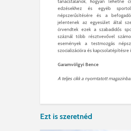
tanácstalanok, hogyan lehetne c
edzésekhez és egyéb sportol
népszerűsítésére és a befogadó
jelentenek az egyesület által sz
örvendtek ezek a szabadidős spo
száznál több résztvevővel számo
események a testmozgás népszer
szocializációra és kapcsolatépítésre i
Garamvölgyi Bence
A teljes cikk a nyomtatott magazinba
Ezt is szeretnéd