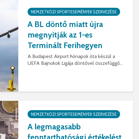
NEMZETKÖZI SPORTESEMÉNYEK SZERVEZÉSE
A BL döntő miatt újra
megnyitják az 1-es
Terminált Ferihegyen
A Budapest Airport hónapok óta készül a
UEFA Bajnokok Ligája döntővel összefüggő...
NEMZETKÖZI SPORTESEMÉNYEK SZERVEZÉSE
A legmagasabb
fenntarthatósági értékelést