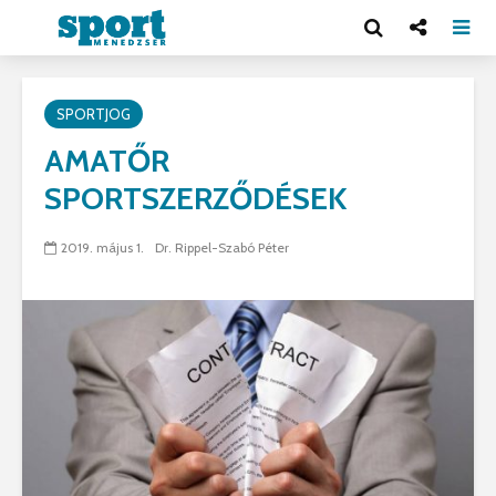
SPORTJOG
AMATŐR
SPORTSZERZŐDÉSEK
2019. május 1.
Dr. Rippel-Szabó Péter