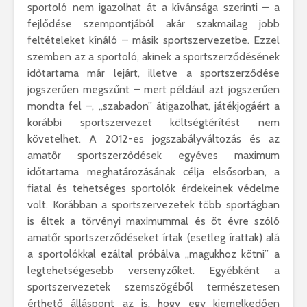
sportoló nem igazolhat át a kívánsága szerinti – a
fejlődése szempontjából akár szakmailag jobb
feltételeket kínáló – másik sportszervezetbe. Ezzel
szemben az a sportoló, akinek a sportszerződésének
időtartama már lejárt, illetve a sportszerződése
jogszerűen megszűnt – mert például azt jogszerűen
mondta fel –, „szabadon” átigazolhat, játékjogáért a
korábbi sportszervezet költségtérítést nem
követelhet. A 2012-es jogszabályváltozás és az
amatőr sportszerződések egyéves maximum
időtartama meghatározásának célja elsősorban, a
fiatal és tehetséges sportolók érdekeinek védelme
volt. Korábban a sportszervezetek több sportágban
is éltek a törvényi maximummal és öt évre szóló
amatőr sportszerződéseket írtak (esetleg írattak) alá
a sportolókkal ezáltal próbálva „magukhoz kötni” a
legtehetségesebb versenyzőket. Egyébként a
sportszervezetek szemszögéből természetesen
érthető álláspont az is, hogy egy kiemelkedően